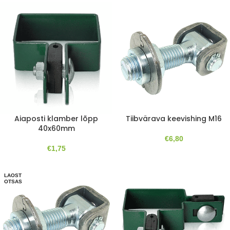
Aiaposti klamber lõpp
Tiibvärava keevishing M16
40x60mm
€
6,80
€
1,75
LAOST
OTSAS