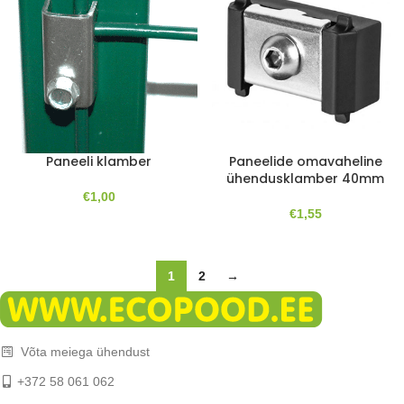
Paneeli klamber
Paneelide omavaheline
ühendusklamber 40mm
€
1,00
€
1,55
1
2
→
Võta meiega ühendust
+372 58 061 062