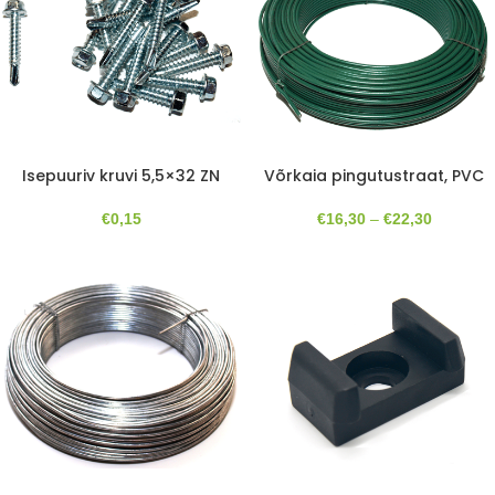
Isepuuriv kruvi 5,5×32 ZN
Võrkaia pingutustraat, PVC
€
0,15
€
16,30
–
€
22,30