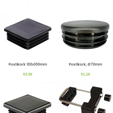
Postikork, Ø70mm
Postikork 100x100mm
€
1,10
€
2,50