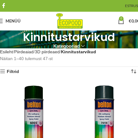
EST
RUS
0
MENÜÜ
€
0,0
Kinnitustarvikud
Kategooriad
Esileht
Piirdeaiad
3D piirdeaed
Kinnitustarvikud
Näitan 1–40 tulemust 47-st
Filtrid