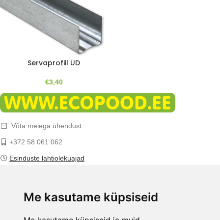
Servaprofiil UD
€
3,40
Võta meiega ühendust
+372 58 061 062
Esinduste lahtiolekuajad
E-mail:
info@ecopood.ee
Me kasutame küpsiseid
ECOPOOD.EE TINGIMUSED
Privaatsuspoliitika