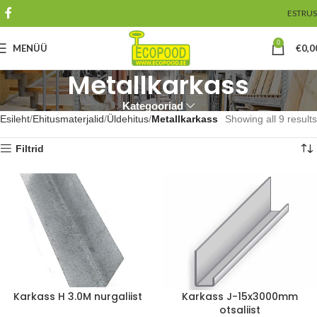
EST
RUS
0
MENÜÜ
€
0,0
Metallkarkass
Kategooriad
Esileht
Ehitusmaterjalid
Üldehitus
Metallkarkass
Showing all 9 results
Filtrid
Karkass H 3.0M nurgaliist
Karkass J-15x3000mm
otsaliist