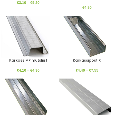
€
3,10
–
€
5,20
€
4,80
Karkass MP mütsliist
Karkassipost R
€
4,10
–
€
4,30
€
4,40
–
€
7,55