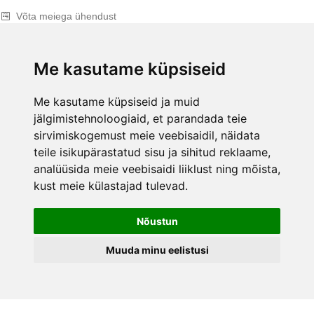
Võta meiega ühendust
+372 58 061 062
Esinduste lahtiolekuajad
Me kasutame küpsiseid
E-mail:
info@ecopood.ee
Me kasutame küpsiseid ja muid
ECOPOOD.EE TINGIMUSED
jälgimistehnoloogiaid, et parandada teie
sirvimiskogemust meie veebisaidil, näidata
Privaatsuspoliitika
teile isikupärastatud sisu ja sihitud reklaame,
Maksevõimalused
analüüsida meie veebisaidi liiklust ning mõista,
Kohaletoimetamine
kust meie külastajad tulevad.
Garantii ja tagastus
Nõustun
FACEBOOK
Muuda minu eelistusi