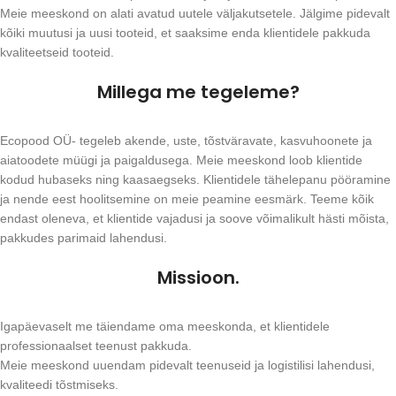
Meie meeskond on alati avatud uutele väljakutsetele. Jälgime pidevalt
kõiki muutusi ja uusi tooteid, et saaksime enda klientidele pakkuda
kvaliteetseid tooteid.
Millega me tegeleme?
Ecopood OÜ- tegeleb akende, uste, tõstväravate, kasvuhoonete ja
aiatoodete müügi ja paigaldusega. Meie meeskond loob klientide
kodud hubaseks ning kaasaegseks. Klientidele tähelepanu pööramine
ja nende eest hoolitsemine on meie peamine eesmärk. Teeme kõik
endast oleneva, et klientide vajadusi ja soove võimalikult hästi mõista,
pakkudes parimaid lahendusi.
Missioon.
Igapäevaselt me täiendame oma meeskonda, et klientidele
professionaalset teenust pakkuda.
Meie meeskond uuendam pidevalt teenuseid ja logistilisi lahendusi,
kvaliteedi tõstmiseks.