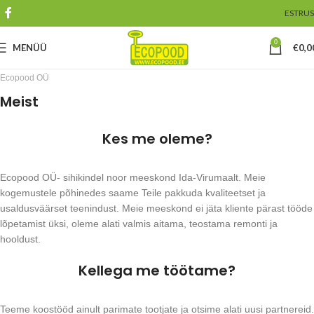
EST
RUS
0
MENÜÜ
€
0,0
Ecopood OÜ
Meist
Kes me oleme?
Ecopood OÜ- sihikindel noor meeskond Ida-Virumaalt. Meie
kogemustele põhinedes saame Teile pakkuda kvaliteetset ja
usaldusväärset teenindust. Meie meeskond ei jäta kliente pärast tööde
lõpetamist üksi, oleme alati valmis aitama, teostama remonti ja
hooldust.
Kellega me töötame?
Teeme koostööd ainult parimate tootjate ja otsime alati uusi partnereid.