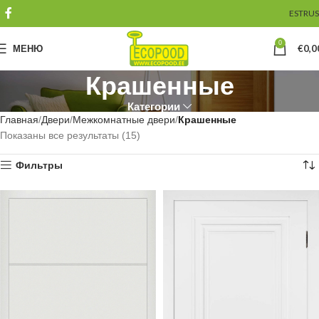
EST
RUS
0
МЕНЮ
€
0,0
Крашенные
Категории
Главная
Двери
Межкомнатные двери
Крашенные
Показаны все результаты (15)
Фильтры