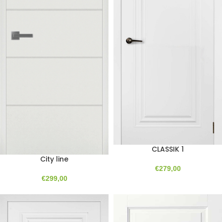
CLASSIK 1
City line
€
279,00
€
299,00