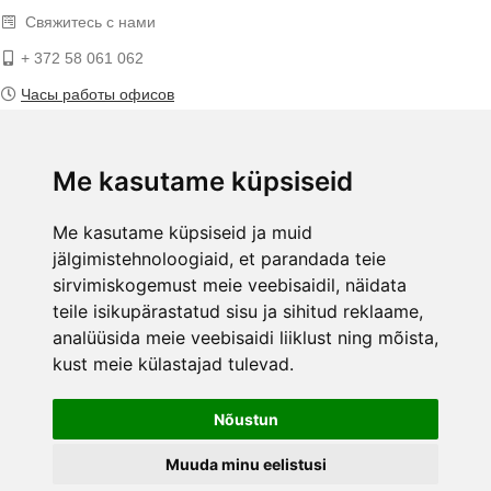
Свяжитесь с нами
+ 372 58 061 062
Часы работы офисов
E-mail:
info@ecopood.ee
Me kasutame küpsiseid
ECOPOOD.EE УСЛОВИЯ
Приватность
Me kasutame küpsiseid ja muid
Способы оплаты
jälgimistehnoloogiaid, et parandada teie
Доставка
sirvimiskogemust meie veebisaidil, näidata
Гарантия и возврат
teile isikupärastatud sisu ja sihitud reklaame,
analüüsida meie veebisaidi liiklust ning mõista,
kust meie külastajad tulevad.
FACEBOOK
Nõustun
Muuda minu eelistusi