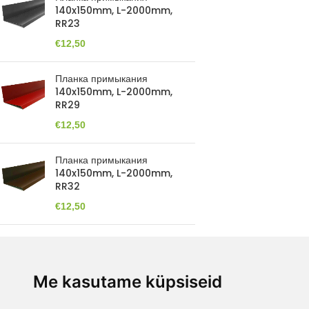
140x150mm, L-2000mm,
RR23
€
12,50
Планка примыкания
140x150mm, L-2000mm,
RR29
€
12,50
Планка примыкания
140x150mm, L-2000mm,
RR32
€
12,50
Торцевая планка 100x100mm,
L-2000mm, RR33
€
13,50
Me kasutame küpsiseid
ECOPOOD.EE У