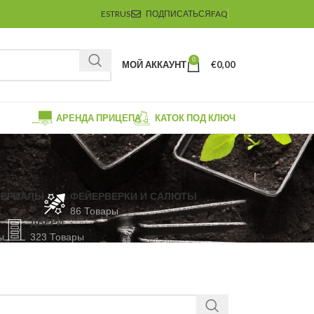
EST
RUS
ПОДПИСАТЬСЯ
FAQ
0
МОЙ АККАУНТ
€
0,00
АРЕНДА ПРИЦЕПА
КАТОК ПОД КЛЮЧ
ТЕРИАЛЫ
ФЕЙЕРВЕРКИ И САЛЮТЫ
86 Товары
ДВЕРИ
ы
323 Товары