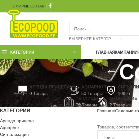
О ФИРМЕ
КОНТАКТ
ВЫБЕРИТЕ КАТЕГОРИЮ
КАТЕГОРИИ
ГЛАВНАЯ
КАМПАНИИ
С
АРЕНДА ПРИЦЕПА
AQUAPHOR
СИГНАЛ
0 Товары
50 Товары
108 Това
ТЕПЛИЦЫ
ОТОПЛЕНИЕ
79 Товары
2 Товары
КАТЕГОРИИ
Главная
Садовые т
Аренда прицепа
Товаров, соответст
Aquaphor
Сигнализация