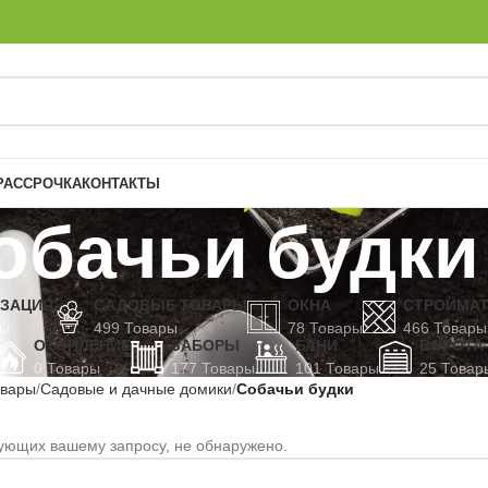
РАССРОЧКА
КОНТАКТЫ
обачьи будки
ИЗАЦИЯ
САДОВЫЕ ТОВАРЫ
ОКНА
СТРОЙМА
ры
499 Товары
78 Товары
466 Товары
ОТОПЛЕНИЕ
ЗАБОРЫ
БАНИ
ВОРОТА
0 Товары
177 Товары
101 Товары
25 Товар
овары
Садовые и дачные домики
Собачьи будки
вующих вашему запросу, не обнаружено.