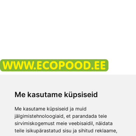
Свяжитесь с нами
+ 372 58 061 062
Me kasutame küpsiseid
Часы работы офисов
Me kasutame küpsiseid ja muid
E-mail:
info@ecopood.ee
jälgimistehnoloogiaid, et parandada teie
sirvimiskogemust meie veebisaidil, näidata
ECOPOOD.EE УСЛОВИЯ
teile isikupärastatud sisu ja sihitud reklaame,