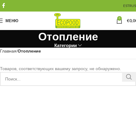
EST
RUS
0
МЕНЮ
€
0,0
Отопление
Категории
Главная
Отопление
Товаров, соответствующих вашему запросу, не обнаружено.