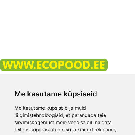
Свяжитесь с нами
+ 372 58 061 062
Me kasutame küpsiseid
Часы работы офисов
Me kasutame küpsiseid ja muid
E-mail:
info@ecopood.ee
jälgimistehnoloogiaid, et parandada teie
sirvimiskogemust meie veebisaidil, näidata
ECOPOOD.EE УСЛОВИЯ
teile isikupärastatud sisu ja sihitud reklaame,