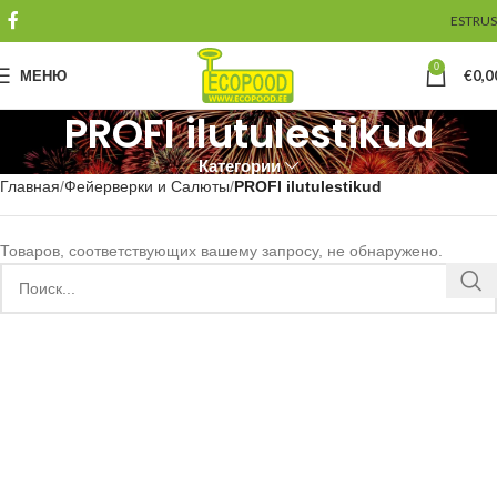
EST
RUS
0
МЕНЮ
€
0,0
PROFI ilutulestikud
Категории
Главная
Фейерверки и Салюты
PROFI ilutulestikud
Товаров, соответствующих вашему запросу, не обнаружено.